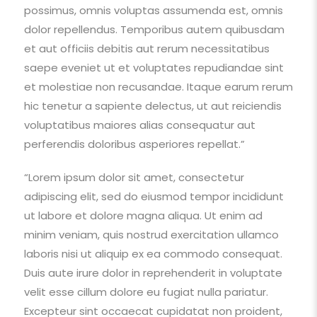
possimus, omnis voluptas assumenda est, omnis
dolor repellendus. Temporibus autem quibusdam
et aut officiis debitis aut rerum necessitatibus
saepe eveniet ut et voluptates repudiandae sint
et molestiae non recusandae. Itaque earum rerum
hic tenetur a sapiente delectus, ut aut reiciendis
voluptatibus maiores alias consequatur aut
perferendis doloribus asperiores repellat.”
“Lorem ipsum dolor sit amet, consectetur
adipiscing elit, sed do eiusmod tempor incididunt
ut labore et dolore magna aliqua. Ut enim ad
minim veniam, quis nostrud exercitation ullamco
laboris nisi ut aliquip ex ea commodo consequat.
Duis aute irure dolor in reprehenderit in voluptate
velit esse cillum dolore eu fugiat nulla pariatur.
Excepteur sint occaecat cupidatat non proident,